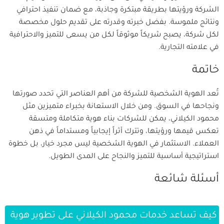
الشركة ورؤيتها بطريقة مبتكرة وجاذبة، مع ضمان تنفيذ احترافي
ونتائج ملموسة. بفضل خبرته وقدرته على تقديم حلول مخصصة
لكل شركة، يصبح شريكاً موثوقاً لكل من يسعى للتميز والاحترافية
في علامته التجارية.
خاتمة
تُعد الهوية الشخصية للشركة من أهم العناصر التي تحدد صورتها
ونجاحها في السوق. ومن خلال الاستعانة بخبراء متميزين مثل
محمود الكيلاني، يمكن للشركات بناء هوية متكاملة ومتسقة
تعكس قيمها ورؤيتها، وتترك أثراً إيجابياً ومستداماً في ذهن
العملاء. الاستثمار في الهوية الشخصية ليس مجرد خيار، بل خطوة
استراتيجية أساسية للتميز والنجاح على المدى الطويل.
أسئلة شائعة
كيف تساعد خدمات محمود الكيلاني على تطوير هوية