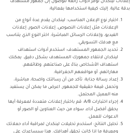
إعلانات لينكدان توفر أدوات رائعة للوصول إلى جمهور مستهدف
بدقة عالية. إليك كيفية استخدامها بفعالية:
اختيار نوع الإعلان المناسب: لينكدان يقدم عدة أنواع من
الإعلانات مثل إعلانات النصوص، إعلانات الصور، إعلانات
الفيديو، وإعلانات الرسائل المباشرة. اختر النوع الذي يتناسب
مع هدفك التسويقي.
تحديد الجمهور المستهدف: استخدم أدوات استهداف
لينكدان لانتقاء جمهورك المستهدف بشكل دقيق. يمكنك
استهداف الأشخاص بناءً على صناعتهم، وظائفهم،
مهاراتهم، أو مواقعهم الجغرافية.
إعداد رسالة جذابة: تأكد من أن رسالتك واضحة، مباشرة،
وتحمل قيمة حقيقية للجمهور. اعرض ما يمكن أن يستفيد
منه العميل المحتمل.
إجراء اختبارات A/B: قم باختبار إعلانات متعددة لمعرفة أيها
يحقق أفضل أداء، سواء من حيث العناوين أو الصور أو
الدعوات للعمل.
تحليل النتائج: استخدم تحليلات لينكدان لمراقبة أداء حملاتك
ومعرفة ما إذا كانت تحقق أهدافك. هذا سيساعدك على