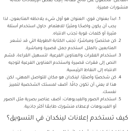
التفاعل. للحصول على نتائج فعالة، إليك بعض الإرشادات لكتابة
منشورات مميزة:
ابدأ بعنوان قوي: العنوان هو أول شيء يلاحظه المتابعون، لذا
يجب أن يكون واضحًا ومثيرًا للاهتمام. حاول استخدام أسئلة
مثيرة أو كلمات قوية تجذب الانتباه.
كن مختصرًا ومباشرًا: تجنب الكتابة الطويلة التي قد تشعر
المتابعين بالملل. استخدم جمل قصيرة ومباشرة.
استخدام الفقرات والعناوين الفرعية: لتسهيل القراءة، قسّم
النص إلى فقرات قصيرة واستخدم العناوين الفرعية لتوجيه
الانتباه إلى النقاط الرئيسية.
كن شخصيًا وأصليًا: لينكدان هو مكان للتواصل المهني، لكن
هذا لا يعني أن تكون جافًا. أضف لمستك الشخصية لتمييز
نفسك.
استخدام الصور والفيديوهات: أضف عناصر بصرية مثل الصور
أو الفيديوهات لإعطاء منشورك طابعًا أكثر جاذبية.
كيف تستخدم إعلانات لينكدان في التسويق؟