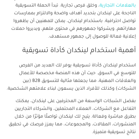
بالعلامات التجارية
، وخلق فرص تجارية. تبدأ الحملة التسويقية
الناجحة على لينكدان بتحديد أهداف واضحة والالتزام بممارسات
تواصل احترافية. باستخدام لينكدان، يمكن للمهنيين أن يظهروا
مهاراتهم، ويشركوا جمهورهم في محتوى ملهم، ويديروا حملات
إعلانية فعالة للوصول إلى جمهور مستهدف.
أهمية استخدام لينكدان كأداة تسويقية
استخدام لينكدان كأداة تسويقية يوفر لك العديد من الفرص
للتوسع في السوق. حيث أن هذه المنصة مخصصة للأعمال
والعلاقات المهنية، مما يجعلها مثالية للتسويق B2B (بين
الشركات) وكذلك للأفراد الذين يسعون لبناء علامتهم الشخصية.
بفضل الشبكات الواسعة من المحترفين على لينكدان، يمكنك
التفاعل مع الشركات، العملاء المحتملين، والشركاء التجاريين
بطرق مباشرة وفعالة. يتيح لك لينكدان تواصلًا مؤثرًا من خلال
المنشورات، المقالات، والمجموعات، مما يعزز فرصك في تحقيق
نتائج تسويقية متميزة.